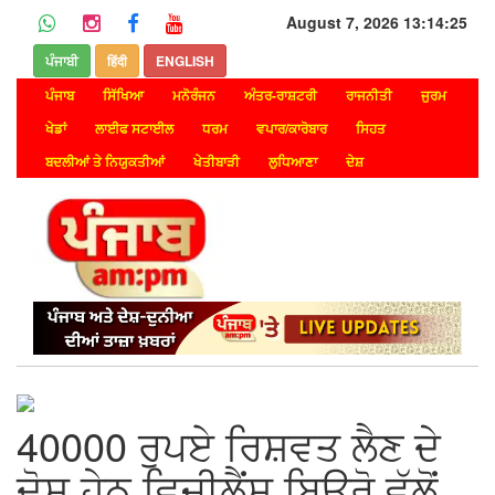
August 7, 2026 13:14:25
ਪੰਜਾਬੀ
हिंदी
ENGLISH
ਪੰਜਾਬ
ਸਿੱਖਿਆ
ਮਨੋਰੰਜਨ
ਅੰਤਰ-ਰਾਸ਼ਟਰੀ
ਰਾਜਨੀਤੀ
ਜੁਰਮ
ਖੇਡਾਂ
ਲਾਈਫ ਸਟਾਈਲ
ਧਰਮ
ਵਪਾਰ/ਕਾਰੋਬਾਰ
ਸਿਹਤ
ਬਦਲੀਆਂ ਤੇ ਨਿਯੁਕਤੀਆਂ
ਖੇਤੀਬਾੜੀ
ਲੁਧਿਆਣਾ
ਦੇਸ਼
40000 ਰੁਪਏ ਰਿਸ਼ਵਤ ਲੈਣ ਦੇ
ਦੋਸ਼ ਹੇਠ ਵਿਜੀਲੈਂਸ ਬਿਊਰੋ ਵੱਲੋਂ