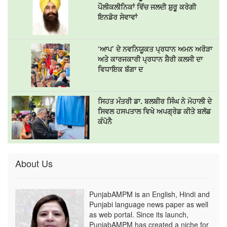
ਪੌਲੀਕਲੀਨਿਕਾਂ ਵਿੱਚ ਜਲਦੀ ਸ਼ੁਰੂ ਕਰੇਗੀ
ਇਨਡੋਰ ਸੇਵਾਵਾਂ
‘ਆਪ’ ਦੇ ਨਵਨਿਯੂਕਤ ਪ੍ਰਧਾਨ ਅਮਨ ਅਰੋੜਾ
ਅਤੇ ਕਾਰਜਕਾਰੀ ਪ੍ਰਧਾਨ ਸ਼ੈਰੀ ਕਲਸੀ ਦਾ
ਵਿਧਾਇਕ ਬੱਗਾ ਦ
ਸਿਹਤ ਮੰਤਰੀ ਡਾ. ਬਲਬੀਰ ਸਿੰਘ ਨੇ ਮੋਹਾਲੀ ਦੇ
ਸਿਵਲ ਹਸਪਤਾਲ ਵਿਖੇ ਅਪਗ੍ਰੇਡ ਕੀਤੇ ਬਲੱਡ
ਕੰਪੋਨੈ
About Us
PunjabAMPM is an English, Hindi and
Punjabi language news paper as well
as web portal. Since its launch,
PunjabAMPM has created a niche for