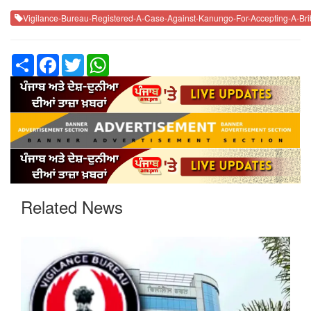
Vigilance-Bureau-Registered-A-Case-Against-Kanungo-For-Accepting-A-Br
Share
Facebook
Twitter
WhatsApp
Related News