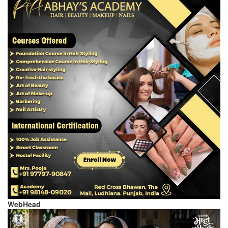
WebHead