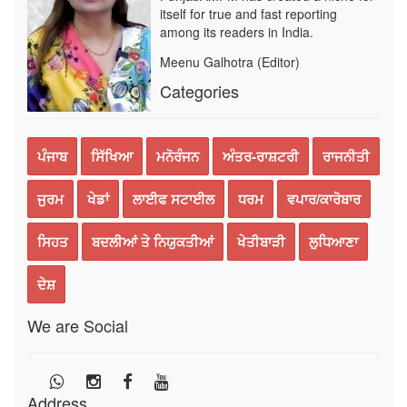
itself for true and fast reporting
among its readers in India.
Meenu Galhotra (Editor)
Categories
ਪੰਜਾਬ
ਸਿੱਖਿਆ
ਮਨੋਰੰਜਨ
ਅੰਤਰ-ਰਾਸ਼ਟਰੀ
ਰਾਜਨੀਤੀ
ਜੁਰਮ
ਖੇਡਾਂ
ਲਾਈਫ ਸਟਾਈਲ
ਧਰਮ
ਵਪਾਰ/ਕਾਰੋਬਾਰ
ਸਿਹਤ
ਬਦਲੀਆਂ ਤੇ ਨਿਯੁਕਤੀਆਂ
ਖੇਤੀਬਾੜੀ
ਲੁਧਿਆਣਾ
ਦੇਸ਼
We are Social
Address