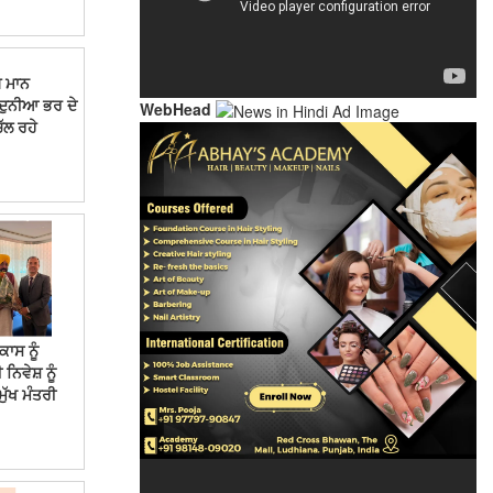
ਘ ਮਾਨ
ੇ, ਦੁਨੀਆ ਭਰ ਦੇ
WebHead
ਚੱਲ ਰਹੇ
ਾਸ ਨੂੰ
ਿਵੇਸ਼ ਨੂੰ
ੱਖ ਮੰਤਰੀ