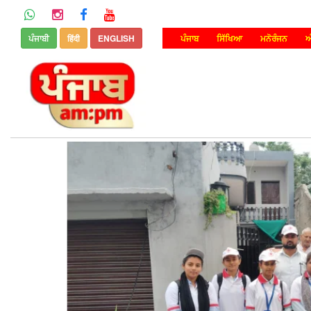
ਪੰਜਾਬੀ
हिंदी
ENGLISH
ਪੰਜਾਬ
ਸਿੱਖਿਆ
ਮਨੋਰੰਜਨ
ਅ