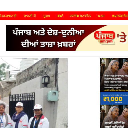
ੰਤਰ-ਰਾਸ਼ਟਰੀ
ਰਾਜਨੀਤੀ
ਜੁਰਮ
ਖੇਡਾਂ
ਲਾਈਫ ਸਟਾਈਲ
ਧਰਮ
ਵਪਾਰ/ਕਾਰੋਬ