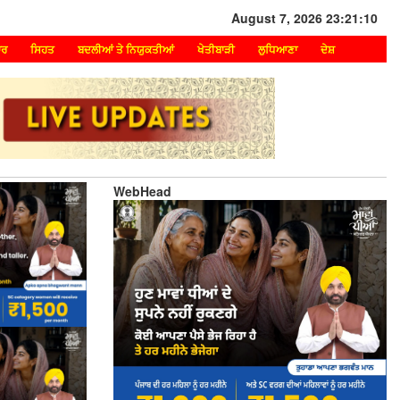
August 7, 2026 23:21:10
ਾਰ
ਸਿਹਤ
ਬਦਲੀਆਂ ਤੇ ਨਿਯੁਕਤੀਆਂ
ਖੇਤੀਬਾੜੀ
ਲੁਧਿਆਣਾ
ਦੇਸ਼
WebHead