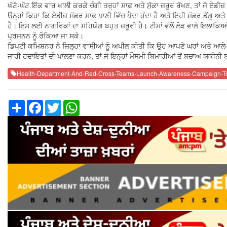
ਘੱਟੋ-ਘੱਟ ਇੱਕ ਵਾਰ ਖਾਲੀ ਕਰਕੇ ਚੰਗੀ ਤਰ੍ਹਾਂ ਸਾਫ਼ ਅਤੇ ਸੁੱਕਾ ਜ਼ਰੂਰ ਰੱਖਣ, ਤਾਂ ਜੋ ਏਡੀਜ
ਉਨ੍ਹਾਂ ਕਿਹਾ ਕਿ ਏਡੀਜ਼ ਮੱਛਰ ਸਾਫ਼ ਪਾਣੀ ਵਿੱਚ ਪੈਦਾ ਹੁੰਦਾ ਹੈ ਅਤੇ ਇਹੀ ਮੱਛਰ ਡੇਂ
ਹੈ। ਇਸ ਲਈ ਨਾਗਰਿਕਾਂ ਦਾ ਸਹਿਯੋਗ ਬਹੁਤ ਜ਼ਰੂਰੀ ਹੈ। ਟੀਮਾਂ ਵੱਲੋਂ ਲੋੜ ਵਾਲੇ ਇਲਾਕਿਆਂ
ਪ੍ਰਜਨਨ ਨੂੰ ਰੋਕਿਆ ਜਾ ਸਕੇ।
ਡਿਪਟੀ ਕਮਿਸ਼ਨਰ ਨੇ ਜ਼ਿਲ੍ਹਾ ਵਾਸੀਆਂ ਨੂੰ ਅਪੀਲ ਕੀਤੀ ਕਿ ਉਹ ਆਪਣੇ ਘਰਾਂ ਅਤੇ ਆਲੇ
ਜਾਰੀ ਹਦਾਇਤਾਂ ਦੀ ਪਾਲਣਾ ਕਰਨ, ਤਾਂ ਜੋ ਇਨ੍ਹਾਂ ਮੌਸਮੀ ਬਿਮਾਰੀਆਂ ਤੋਂ ਬਚਾਅ ਯਕੀਨ
Health-Department-And-Red-Cross-Teams-Launch-Awareness-Campaign-T
Share
Facebook
Twitter
WhatsApp