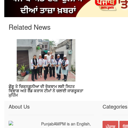
Related News
ਡੇਂਗੂ ਤੇ ਚਿਕਨਗੁਨੀਆ ਦੀ ਰੋਕਥਾਮ ਲਈ ਸਿਹਤ
ਵਿਭਾਗ ਅਤੇ ਰੈੱਡ ਕਰਾਸ ਟੀਮਾਂ ਨੇ ਚਲਾਈ ਜਾਗਰੂਕਤਾ
ਮੁਹਿੰਮ
About Us
Categories
PunjabAMPM is an English,
ਪੰਜਾਬ
ਸਿ