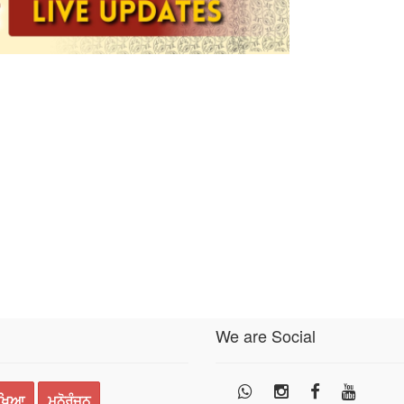
We are Social
ੱਖਿਆ
ਮਨੋਰੰਜਨ