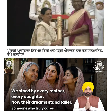
ਪੰਜਾਬੀ ਅਦਾਕਾਰਾ ਨਿਰਮਲ ਰਿਸ਼ੀ ਪਦਮ ਸ਼੍ਰੀ ਐਵਾਰਡ ਨਾਲ ਹੋਈ ਸਨਮਾਨਿਤ,
ਦੇਖੋ ਤਸਵੀਰਾਂ