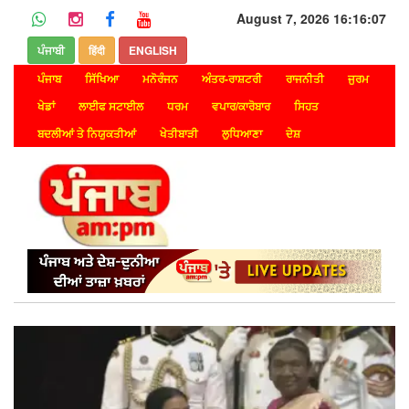
August 7, 2026 16:16:07
ਪੰਜਾਬੀ
हिंदी
ENGLISH
ਪੰਜਾਬ
ਸਿੱਖਿਆ
ਮਨੋਰੰਜਨ
ਅੰਤਰ-ਰਾਸ਼ਟਰੀ
ਰਾਜਨੀਤੀ
ਜੁਰਮ
ਖੇਡਾਂ
ਲਾਈਫ ਸਟਾਈਲ
ਧਰਮ
ਵਪਾਰ/ਕਾਰੋਬਾਰ
ਸਿਹਤ
ਬਦਲੀਆਂ ਤੇ ਨਿਯੁਕਤੀਆਂ
ਖੇਤੀਬਾੜੀ
ਲੁਧਿਆਣਾ
ਦੇਸ਼