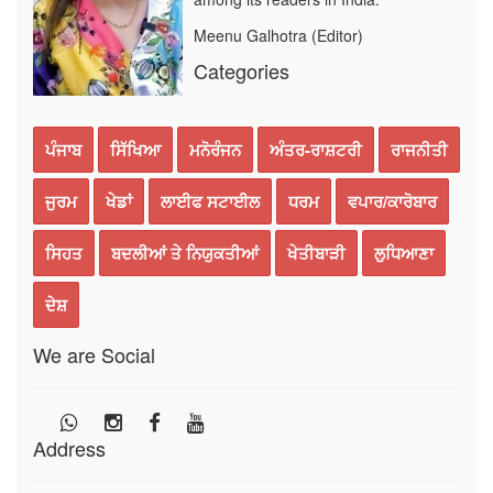
Meenu Galhotra (Editor)
Categories
ਪੰਜਾਬ
ਸਿੱਖਿਆ
ਮਨੋਰੰਜਨ
ਅੰਤਰ-ਰਾਸ਼ਟਰੀ
ਰਾਜਨੀਤੀ
ਜੁਰਮ
ਖੇਡਾਂ
ਲਾਈਫ ਸਟਾਈਲ
ਧਰਮ
ਵਪਾਰ/ਕਾਰੋਬਾਰ
ਸਿਹਤ
ਬਦਲੀਆਂ ਤੇ ਨਿਯੁਕਤੀਆਂ
ਖੇਤੀਬਾੜੀ
ਲੁਧਿਆਣਾ
ਦੇਸ਼
We are Social
Address