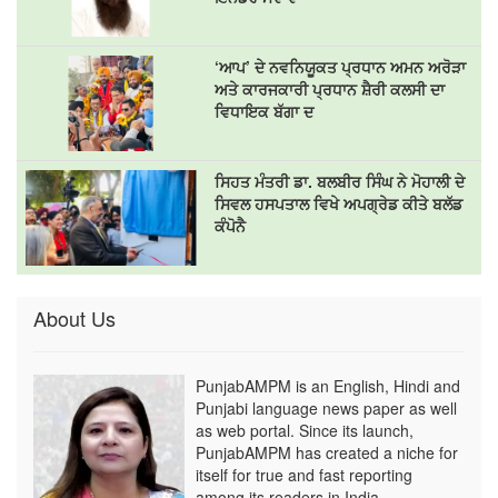
‘ਆਪ’ ਦੇ ਨਵਨਿਯੂਕਤ ਪ੍ਰਧਾਨ ਅਮਨ ਅਰੋੜਾ
ਅਤੇ ਕਾਰਜਕਾਰੀ ਪ੍ਰਧਾਨ ਸ਼ੈਰੀ ਕਲਸੀ ਦਾ
ਵਿਧਾਇਕ ਬੱਗਾ ਦ
ਸਿਹਤ ਮੰਤਰੀ ਡਾ. ਬਲਬੀਰ ਸਿੰਘ ਨੇ ਮੋਹਾਲੀ ਦੇ
ਸਿਵਲ ਹਸਪਤਾਲ ਵਿਖੇ ਅਪਗ੍ਰੇਡ ਕੀਤੇ ਬਲੱਡ
ਕੰਪੋਨੈ
About Us
PunjabAMPM is an English, Hindi and
Punjabi language news paper as well
as web portal. Since its launch,
PunjabAMPM has created a niche for
itself for true and fast reporting
among its readers in India.